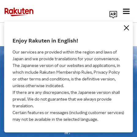
Search Corporate Site
企業理念
Enjoy Rakuten in English!
Our services are provided within the region and laws of
Japan and we provide translations for your convenience.
The Japanese version of our websites and applications, in
which include Rakuten Membership Rules, Privacy Policy
企業理念
or other terms and conditions, is the definitive version,
unless otherwise indicated.
If there are any discrepancies, the Japanese version shall
About Us
日本樂天集團將
「通過創新來提升社會的發展以及人民的生
prevail. We do not guarantee that we always provide
translation.
活品質」做為企業的任務，
Rakuten Innovation
Certain features or messages (including customer services)
may not be available in the selected language.
在提供讓用戶和客戶高滿意度服務的同時，
促進社會的發
Media Room
展，