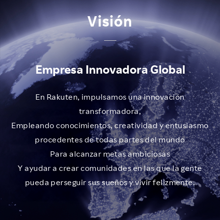
Visión
Empresa Innovadora Global
En Rakuten, impulsamos una innovación
transformadora,
Empleando conocimientos, creatividad y entusiasmo
procedentes de todas partes del mundo
Para alcanzar metas ambiciosas
Y ayudar a crear comunidades en las que la gente
pueda perseguir sus sueños y vivir felizmente.