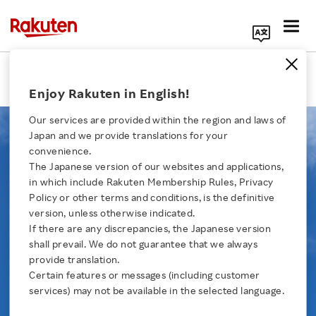
Search Corporate Site
Nuestra filosofía
Enjoy Rakuten in English!
Our services are provided within the region and laws of
Japan and we provide translations for your
convenience.
The Japanese version of our websites and applications,
Nuestra filosofía
Click here for a list of Rakuten's services
in which include Rakuten Membership Rules, Privacy
Policy or other terms and conditions, is the definitive
version, unless otherwise indicated.
About Us
If there are any discrepancies, the Japanese version
La misión del Grupo Rakuten es la de contribuir a la
shall prevail. We do not guarantee that we always
sociedad por
medio de la creación de valor a través de la
Rakuten Innovation
provide translation.
innovación y la iniciativa empresarial.
Certain features or messages (including customer
services) may not be available in the selected language.
Media Room
A través del suministro de servicios de alta calidad que