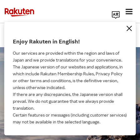
Search Corporate Site
企業資訊
Enjoy Rakuten in English!
Our services are provided within the region and laws of
Japan and we provide translations for your convenience.
The Japanese version of our websites and applications, in
在日語中，Rakuten代表「樂觀主
which include Rakuten Membership Rules, Privacy Policy
義」。
or other terms and conditions, is the definitive version,
unless otherwise indicated.
If there are any discrepancies, the Japanese version shall
About Us
這一理念是我們品牌的核心。
prevail. We do not guarantee that we always provide
「Walk Together」表達了我們致力於支持個人、
translation.
Rakuten Innovation
企業和社會去實現自身夢想，來共同建設一個更好、
Certain features or messages (including customer services)
may not be available in the selected language.
更光明未來的決心。
Media Room