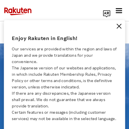
Search Corporate Site
Nossa Filosofia
Enjoy Rakuten in English!
Our services are provided within the region and laws of
Japan and we provide translations for your
convenience.
The Japanese version of our websites and applications,
Nossa Filosofia
Click here for a list of Rakuten's services
in which include Rakuten Membership Rules, Privacy
Policy or other terms and conditions, is the definitive
version, unless otherwise indicated.
About Us
If there are any discrepancies, the Japanese version
A missão do Grupo Rakuten é contribuir para a
shall prevail. We do not guarantee that we always
sociedade,
criando valor por meio da inovação e do
Rakuten Innovation
provide translation.
empreendedorismo.
Certain features or messages (including customer
services) may not be available in the selected language.
Media Room
Ao fornecer serviços de alta qualidade que ajudam